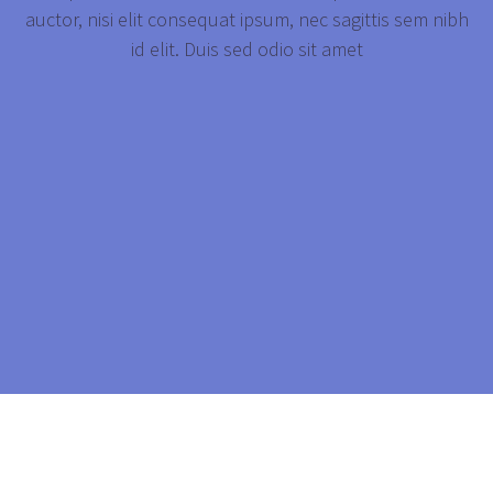
auctor, nisi elit consequat ipsum, nec sagittis sem nibh
id elit. Duis sed odio sit amet