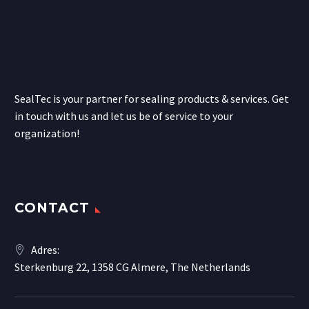
bibendum auctor, nisi elit
consequat ipsum, nec
sagittis sem nibh id elit.
SealTec is your partner for sealing products & services. Get
in touch with us and let us be of service to your
organization!
CONTACT
Adres:
Sterkenburg 22, 1358 CG Almere, The Netherlands