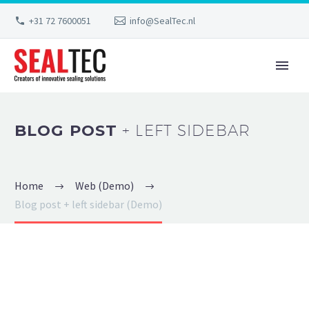
+31 72 7600051
info@SealTec.nl
BLOG POST
+ LEFT SIDEBAR
Home
Web (Demo)
Blog post + left sidebar (Demo)