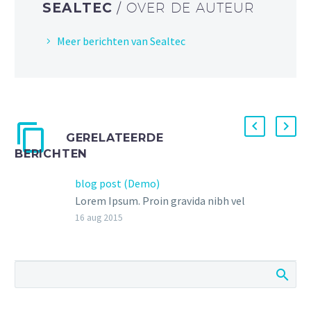
SEALTEC
/ OVER DE AUTEUR
Meer berichten van Sealtec
GERELATEERDE
BERICHTEN
blog post (Demo)
Lorem Ipsum. Proin gravida nibh vel
velit auctor aliquet. Aenean
16 aug 2015
sollicitudin, lorem quis bibendum
auctor, nisi elit consequat ipsum,
nec sagittis sem nibh id elit. Duis
sed odio sit amet nibh vulputate
cursus a sit amet mauris. Morbi