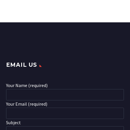
accumsan ipsum velit. Nam nec
tellus a odio tincid a ornare odio. t
consequat auctor eu in elit.
EMAIL US
Your Name (required)
Your Email (required)
Subject