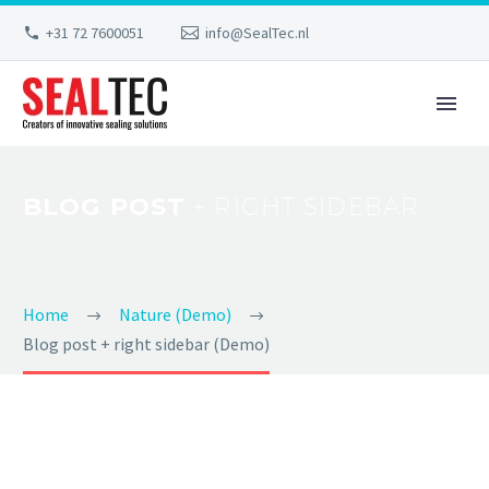
+31 72 7600051
info@SealTec.nl
BLOG POST
+ RIGHT SIDEBAR
Home
Nature (Demo)
Blog post + right sidebar (Demo)