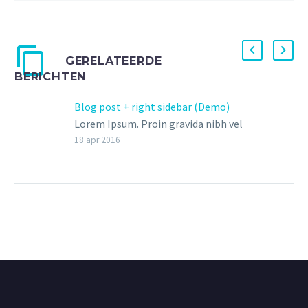
GERELATEERDE
BERICHTEN
Blog post + right sidebar (Demo)
Lorem Ipsum. Proin gravida nibh vel
velit auctor aliquet. Aenean
18 apr 2016
sollicitudin, lorem quis bibendum
auctor, nisi elit consequat ipsum,
nec sagittis sem nibh id elit.