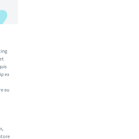
cing
et
quis
ip ex
re eu
m,
ntore