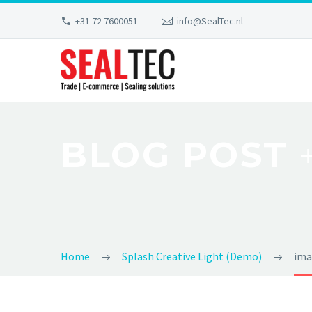
+31 72 7600051
info@SealTec.nl
BLOG POST
Home
Splash Creative Light (Demo)
ima