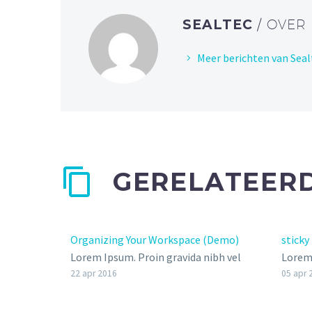
SEALTEC
/ OVER
Meer berichten van Seal
GERELATEERD
Organizing Your Workspace (Demo)
sticky
Lorem Ipsum. Proin gravida nibh vel
Lorem 
velit auctor aliquet. Aenean
velit 
22 apr 2016
05 apr 
sollicitudin, lorem quis bibendum
sollic
auctor,
auctor