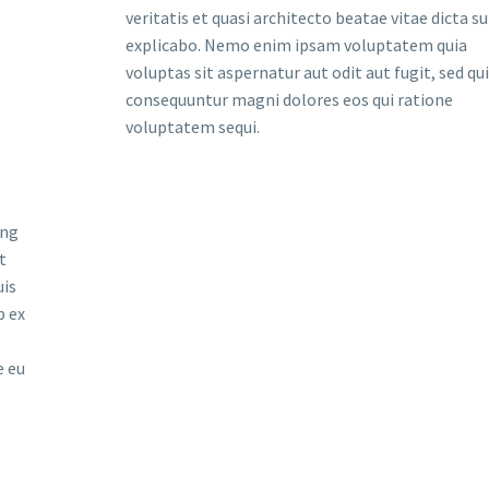
veritatis et quasi architecto beatae vitae dicta s
explicabo. Nemo enim ipsam voluptatem quia
voluptas sit aspernatur aut odit aut fugit, sed qu
consequuntur magni dolores eos qui ratione
voluptatem sequi.
ing
t
uis
p ex
e eu