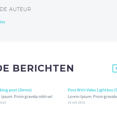
 DE AUTEUR
tec
E BERICHTEN
 blog post (Demo)
Post With Video Lightbox 
Ipsum. Proin gravida nibh vel
Lorem Ipsum. Proin gravida 
auctor aliquet. Aenean
velit auctor aliquet. Aenean
2016
29 mrt 2016
itudin, lorem quis bibendum
sollicitudin, lorem quis bi
, nisi elit consequat ipsum,
auctor,