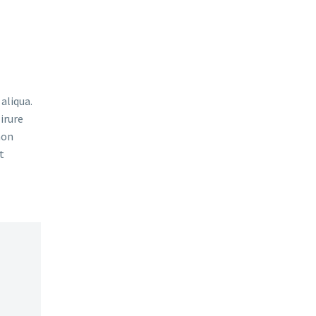
aliqua.
irure
non
t