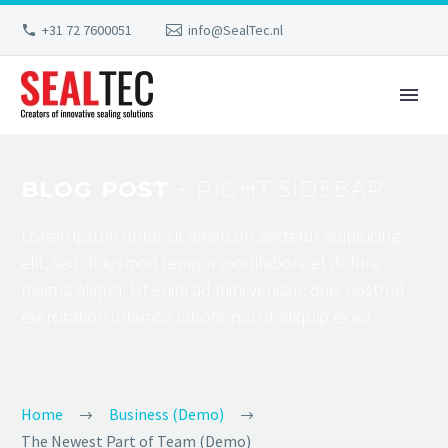
+31 72 7600051
info@SealTec.nl
BLOG POST
+ RIGHT SIDEBAR
Lorem ipsum dolor sit ametcon sectetur adipisicing
elit, sed doiusmod tempor incidilabore et dolore
magna aliqua. Ut enim ad mini veniam, quis nostrud
exercitation ullamco laboris nisi ut aliquip ex ea
Home
Business (Demo)
The Newest Part of Team (Demo)