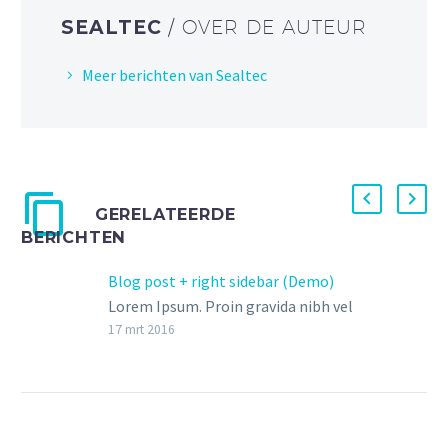
SEALTEC
/ OVER DE AUTEUR
Meer berichten van Sealtec
GERELATEERDE
BERICHTEN
Blog post + right sidebar (Demo)
Lorem Ipsum. Proin gravida nibh vel
velit auctor aliquet. Aenean
17 mrt 2016
sollicitudin, lorem quis bibendum
auctor, nisi elit consequat ipsum,
nec sagittis sem nibh id elit. Duis
sed odio sit amet nibh vulputate