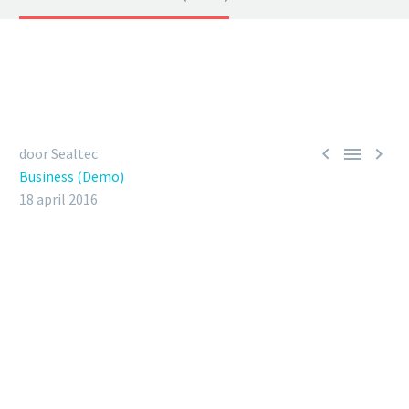



door Sealtec
Business (Demo)
18 april 2016