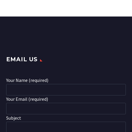
cursus a sit amet mauris. Morbi
accumsan ipsum velit. Nam nec
tellus a odio tincidunt auctor a
ornare odio.
EMAIL US
Your Name (required)
Your Email (required)
Subject