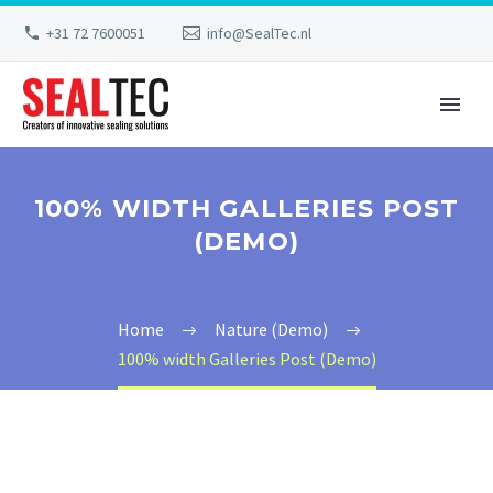
+31 72 7600051
info@SealTec.nl
100% WIDTH GALLERIES POST
(DEMO)
Home
Nature (Demo)
100% width Galleries Post (Demo)