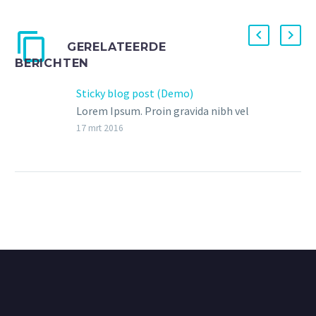
GERELATEERDE
BERICHTEN
Sticky blog post (Demo)
Lorem Ipsum. Proin gravida nibh vel
velit auctor aliquet. Aenean
17 mrt 2016
sollicitudin, lorem quis bibendum
auctor, nisi elit consequat ipsum,
nec sagittis sem nibh id elit.