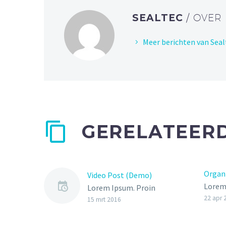
SEALTEC
/ OVER
Meer berichten van Seal
GERELATEERD
Organ
Video Post (Demo)
Lorem 
Lorem Ipsum. Proin
velit 
22 apr 
gravida nibh vel velit
15 mrt 2016
sollic
auctor aliquet. Aenean
auctor
sollicitudin, lorem quis