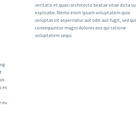
veritatis et quasi architecto beatae vitae dicta s
explicabo. Nemo enim ipsam voluptatem quia
voluptas sit aspernatur aut odit aut fugit, sed qu
consequuntur magni dolores eos qui ratione
voluptatem sequi.
ing
t
uis
p ex
e eu