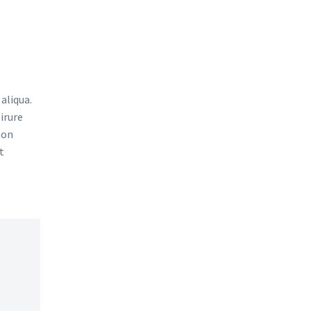
aliqua.
irure
non
t