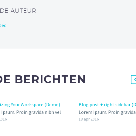
 DE AUTEUR
tec
E BERICHTEN
izing Your Workspace (Demo)
Blog post + right sidebar 
Ipsum. Proin gravida nibh vel
Lorem Ipsum. Proin gravida 
auctor aliquet. Aenean
velit auctor aliquet. Aenean
2016
18 apr 2016
itudin, lorem quis bibendum
sollicitudin, lorem quis bi
,
auctor, nisi elit consequat 