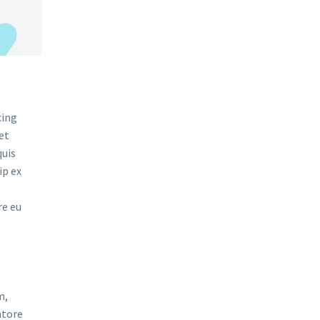
cing
et
quis
ip ex
re eu
m,
ntore