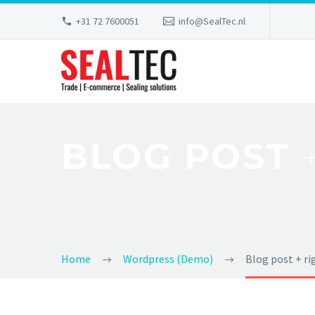
+31 72 7600051
info@SealTec.nl
BLOG POST
Home
Wordpress (Demo)
Blog post + ri