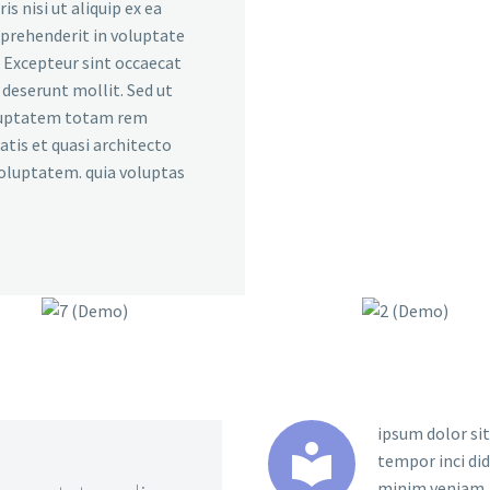
s nisi ut aliquip ex ea
eprehenderit in voluptate
r. Excepteur sint occaecat
a deserunt mollit. Sed ut
voluptatem totam rem
atis et quasi architecto
voluptatem. quia voluptas
ipsum dolor sit


tempor inci di
minim veniam, q