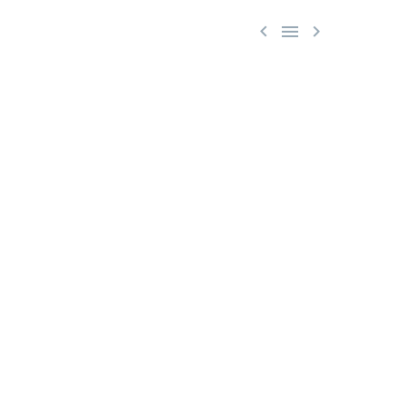


