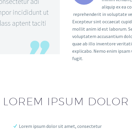
onsectetur adi
aliquip ex ea c
por incididunt ut
reprehenderit in voluptate vel
ass aptent taciti
Excepteur sint occaecat cupida
mollit anim id est laborum. Se
voluptatem accusantium dolo
quae ab illo inventore veritat
explicabo. Nemo enim ipsam v
fugit.
LOREM IPSUM DOLOR
Lorem ipsum dolor sit amet, consectetur