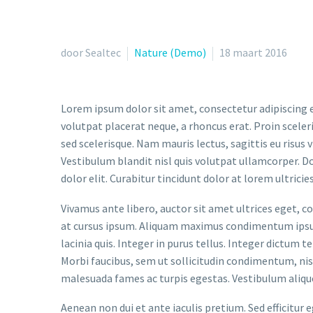
door Sealtec
Nature (Demo)
18 maart 2016
Lorem ipsum dolor sit amet, consectetur adipiscing e
volutpat placerat neque, a rhoncus erat. Proin sceler
sed scelerisque. Nam mauris lectus, sagittis eu risus 
Vestibulum blandit nisl quis volutpat ullamcorper. Don
dolor elit. Curabitur tincidunt dolor at lorem ultricie
Vivamus ante libero, auctor sit amet ultrices eget, c
at cursus ipsum. Aliquam maximus condimentum ipsum,
lacinia quis. Integer in purus tellus. Integer dictum
Morbi faucibus, sem ut sollicitudin condimentum, nisl
malesuada fames ac turpis egestas. Vestibulum aliquet 
Aenean non dui et ante iaculis pretium. Sed efficitur 