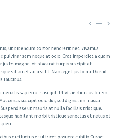



rus, ut bibendum tortor hendrerit nec. Vivamus
nec pulvinar sem neque at odio. Cras imperdiet a quam
r justo magna, et placerat turpis suscipit et.
sque sit amet arcu velit. Nam eget justo mi. Duis id
us faucibus.
enenatis sapien ut suscipit. Ut vitae rhoncus lorem,
Maecenas suscipit odio dui, sed dignissim massa
uspendisse ut mauris at nulla facilisis tristique.
ntesque habitant morbi tristique senectus et netus et
apien.
ibus orci luctus et ultrices posuere cubilia Curae;