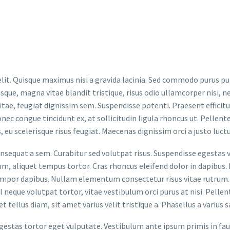
lit. Quisque maximus nisi a gravida lacinia. Sed commodo purus pu
isque, magna vitae blandit tristique, risus odio ullamcorper nisi, 
vitae, feugiat dignissim sem. Suspendisse potenti. Praesent efficitu
ec congue tincidunt ex, at sollicitudin ligula rhoncus ut. Pellente
s, eu scelerisque risus feugiat. Maecenas dignissim orci a justo luct
onsequat a sem. Curabitur sed volutpat risus. Suspendisse egestas v
 aliquet tempus tortor. Cras rhoncus eleifend dolor in dapibus. 
 tempor dapibus. Nullam elementum consectetur risus vitae rutrum. S
 neque volutpat tortor, vitae vestibulum orci purus at nisi. Pelle
tellus diam, sit amet varius velit tristique a. Phasellus a varius s
egestas tortor eget vulputate. Vestibulum ante ipsum primis in fauc