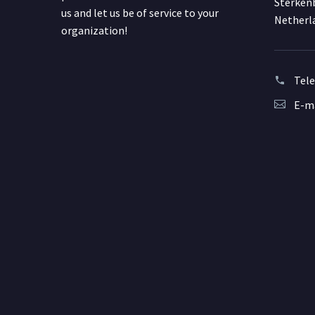
Sterkenb
us and let us be of service to your
Netherl
organization!
Tel
E-ma