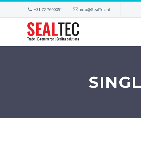
+31 72 7600051
info@SealTec.nl
SING