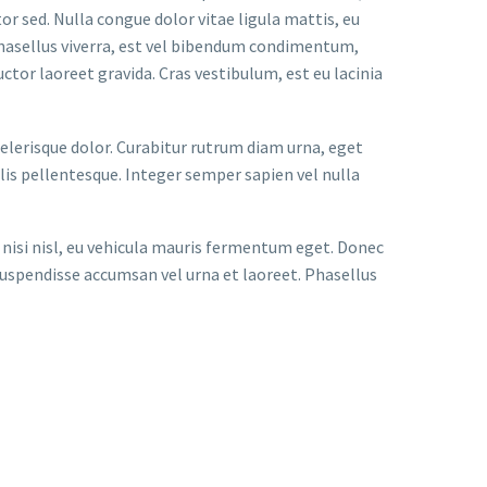
or sed. Nulla congue dolor vitae ligula mattis, eu
 Phasellus viverra, est vel bibendum condimentum,
uctor laoreet gravida. Cras vestibulum, est eu lacinia
celerisque dolor. Curabitur rutrum diam urna, eget
is pellentesque. Integer semper sapien vel nulla
 nisi nisl, eu vehicula mauris fermentum eget. Donec
 Suspendisse accumsan vel urna et laoreet. Phasellus