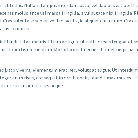
nt et tellus. Nullam tempus interdum justo, vel dapibus est porttit
ecenas mollis ante vel massa fringilla, a vulputate nisl fringilla.
Cras vulputate sapien vel leo iaculis, id aliquet dui rutrum. Cras a
a justo non dui.
 blandit vitae mauris. Etiam ac ligula ut nulla cursus feugiat et s
nisl lobortis elementum. Morbi laoreet neque sit amet neque iacul
ed justo viverra, elementum erat nec, volutpat augue. Ut interdum
teger enim risus, consequat in orci blandit, blandit maximus est.
itur risus. In ac ultricies neque