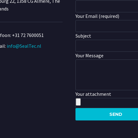
urg 22, 1358 CG Almere, The
ands
Your Email (required)
efoon:
+31 72 7600051
Subject
il:
info@SealTec.nl
Your Message
Your attachment