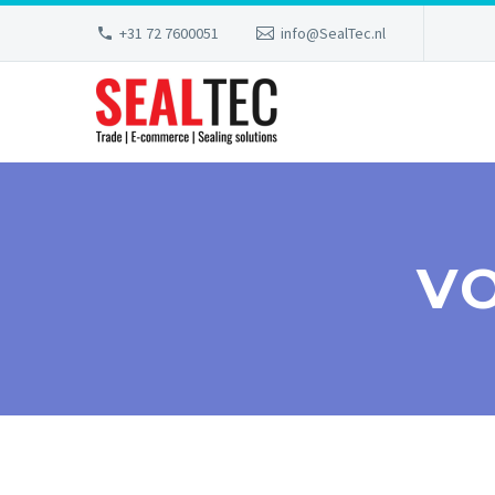
+31 72 7600051
info@SealTec.nl
V