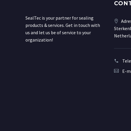
CON
SealTec is your partner for sealing
Adre
products & services. Get in touch with
Sterkenb
us and let us be of service to your
Netherl
organization!
Tel
E-ma