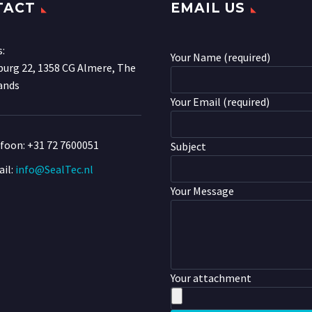
TACT
EMAIL US
s:
Your Name (required)
urg 22, 1358 CG Almere, The
ands
Your Email (required)
efoon:
+31 72 7600051
Subject
il:
info@SealTec.nl
Your Message
Your attachment