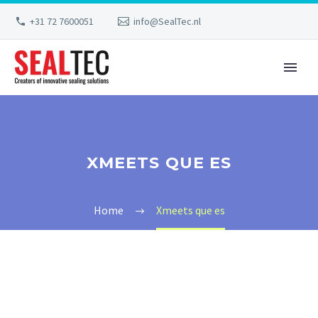
+31 72 7600051
info@SealTec.nl
XMEETS QUE ES
Home
Xmeets que es