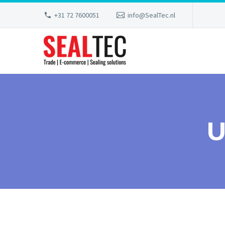
+31 72 7600051
info@SealTec.nl
U