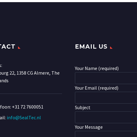
TACT
EMAIL US
s:
Your Name (required)
urg 22, 1358 CG Almere, The
ands
Your Email (required)
efoon:
+31 72 7600051
Subject
il:
info@SealTec.nl
Your Message