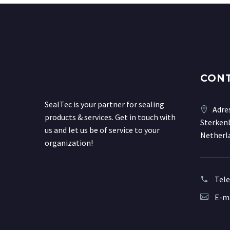
CON
SealTec is your partner for sealing
Adre
products & services. Get in touch with
Sterkenb
us and let us be of service to your
Netherl
organization!
Tel
E-ma