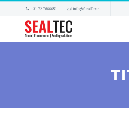
+31 72 7600051
info@SealTec.nl
T