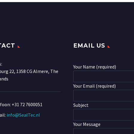
TACT
EMAIL US
s:
Your Name (required)
urg 22, 1358 CG Almere, The
ands
Your Email (required)
efoon:
+31 72 7600051
Subject
il:
info@SealTec.nl
Your Message