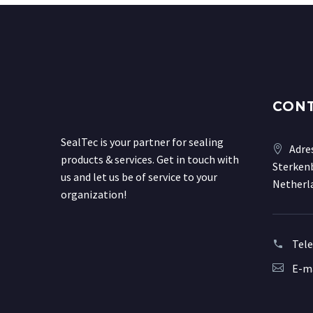
CON
SealTec is your partner for sealing
Adre
products & services. Get in touch with
Sterkenb
us and let us be of service to your
Netherl
organization!
Tel
E-ma