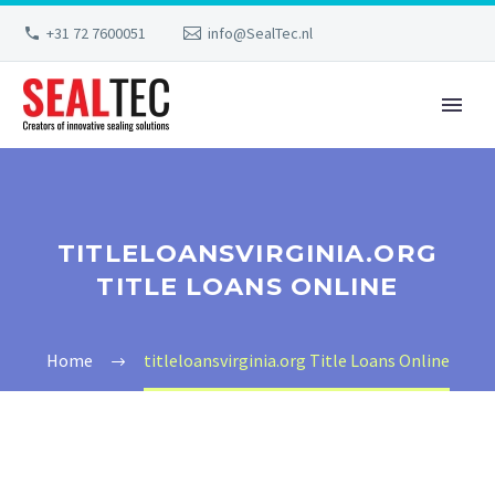
+31 72 7600051
info@SealTec.nl
TITLELOANSVIRGINIA.ORG
TITLE LOANS ONLINE
Home
titleloansvirginia.org Title Loans Online