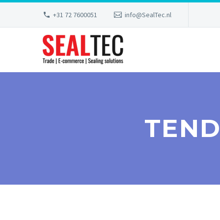
+31 72 7600051
info@SealTec.nl
TEND