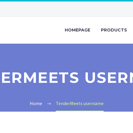
HOMEPAGE
PRODUCTS
ERMEETS USE
Home
TenderMeets username