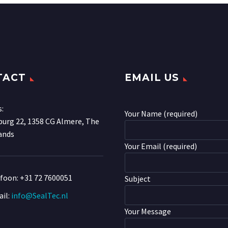
TACT
EMAIL US
s:
Your Name (required)
urg 22, 1358 CG Almere, The
ands
Your Email (required)
efoon:
+31 72 7600051
Subject
il:
info@SealTec.nl
Your Message