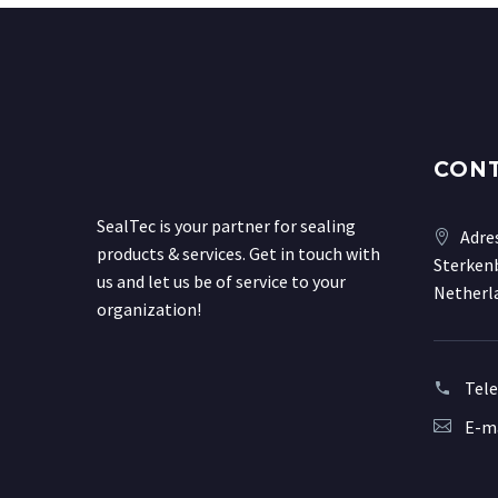
CON
SealTec is your partner for sealing
Adre
products & services. Get in touch with
Sterkenb
us and let us be of service to your
Netherl
organization!
Tel
E-ma