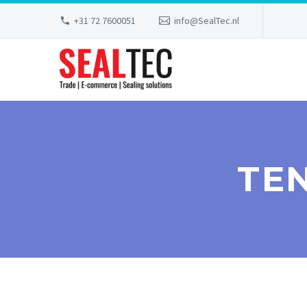
+31 72 7600051
info@SealTec.nl
TE