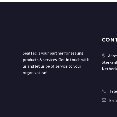
CON
SealTec is your partner for sealing
Adre
products & services. Get in touch with
Sterkenb
us and let us be of service to your
Netherl
organization!
Tel
E-ma