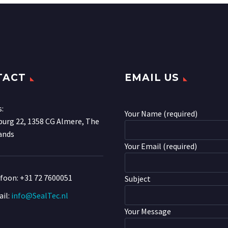
TACT
EMAIL US
s:
Your Name (required)
urg 22, 1358 CG Almere, The
ands
Your Email (required)
efoon:
+31 72 7600051
Subject
il:
info@SealTec.nl
Your Message