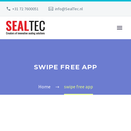
+31 72 7600051
info@SealTec.nl
SWIPE FREE APP
Home
swipe free app