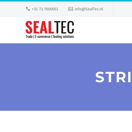
+31 72 7600051
info@SealTec.nl
STR