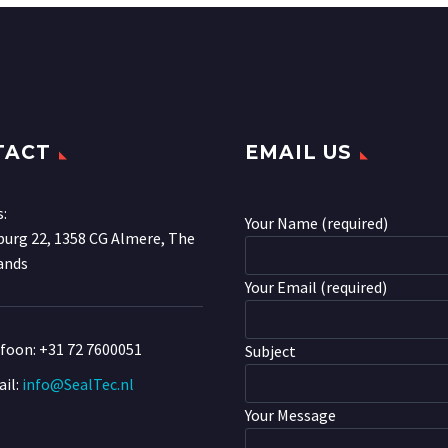
TACT
EMAIL US
s:
Your Name (required)
urg 22, 1358 CG Almere, The
ands
Your Email (required)
efoon:
+31 72 7600051
Subject
il:
info@SealTec.nl
Your Message