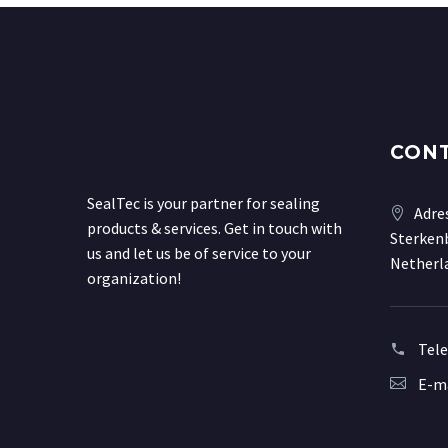
CON
SealTec is your partner for sealing
Adre
products & services. Get in touch with
Sterkenb
us and let us be of service to your
Netherl
organization!
Tel
E-ma