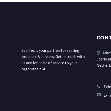
CON
SealTec is your partner for sealing
Adre
products & services. Get in touch with
Sterkenb
us and let us be of service to your
Netherl
organization!
Tel
E-ma