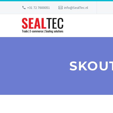
+31 72 7600051
info@SealTec.nl
SKOUT