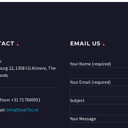
TACT
EMAIL US
s:
Your Name (required)
urg 22, 1358 CG Almere, The
ands
Your Email (required)
efoon:
+31 72 7600051
Subject
il:
info@SealTec.nl
Your Message