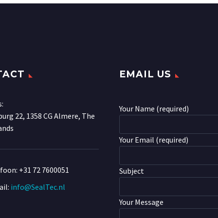
TACT
EMAIL US
s:
Your Name (required)
urg 22, 1358 CG Almere, The
ands
Your Email (required)
efoon:
+31 72 7600051
Subject
il:
info@SealTec.nl
Your Message