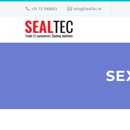
+31 72 7600051
info@SealTec.nl
SE