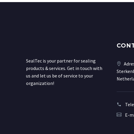
CON
SealTec is your partner for sealing
Adre
products & services. Get in touch with
Sterkenb
us and let us be of service to your
Netherl
organization!
Tel
E-ma