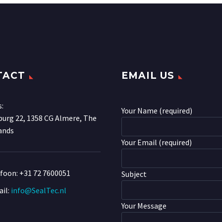
TACT
EMAIL US
s:
Your Name (required)
urg 22, 1358 CG Almere, The
ands
Your Email (required)
efoon:
+31 72 7600051
Subject
il:
info@SealTec.nl
Your Message