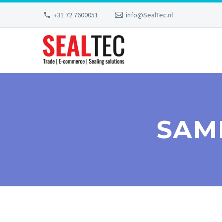
+31 72 7600051
info@SealTec.nl
SAM