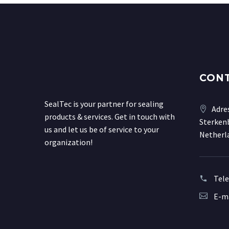
CON
SealTec is your partner for sealing
Adre
products & services. Get in touch with
Sterkenb
us and let us be of service to your
Netherl
organization!
Tel
E-ma