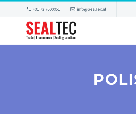
+31 72 7600051
info@SealTec.nl
POLI