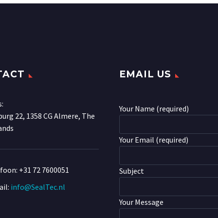
TACT
EMAIL US
s:
Your Name (required)
urg 22, 1358 CG Almere, The
ands
Your Email (required)
efoon:
+31 72 7600051
Subject
il:
info@SealTec.nl
Your Message