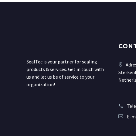
CON
SealTec is your partner for sealing
Adre
products & services. Get in touch with
Sterkenb
us and let us be of service to your
Netherl
organization!
Tel
E-ma