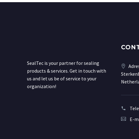
CON
SealTec is your partner for sealing
Adre
products & services. Get in touch with
Sterkenb
us and let us be of service to your
Netherl
organization!
Tel
E-ma