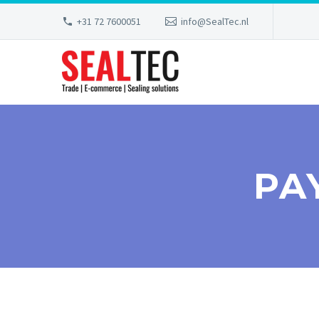
+31 72 7600051
info@SealTec.nl
PA