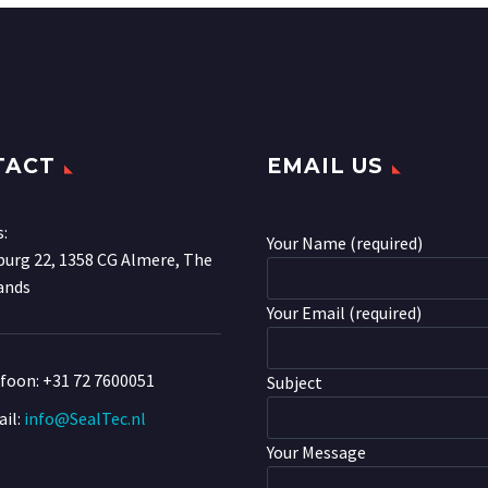
TACT
EMAIL US
s:
Your Name (required)
urg 22, 1358 CG Almere, The
ands
Your Email (required)
efoon:
+31 72 7600051
Subject
il:
info@SealTec.nl
Your Message