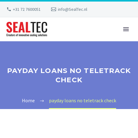
+31 72 7600051
info@SealTec.nl
PAYDAY LOANS NO TELETRACK
CHECK
Home
payday loans no teletrack check