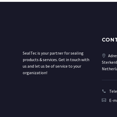
CON
SealTec is your partner for sealing
Adre
products & services. Get in touch with
Sterkenb
us and let us be of service to your
Netherl
organization!
Tel
E-ma