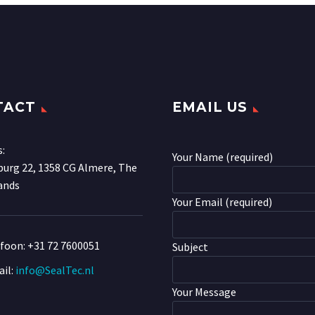
TACT
EMAIL US
s:
Your Name (required)
urg 22, 1358 CG Almere, The
ands
Your Email (required)
efoon:
+31 72 7600051
Subject
il:
info@SealTec.nl
Your Message