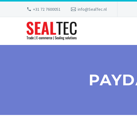
+31 72 7600051
info@SealTec.nl
PAYD