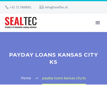
+31 72 7600051
info@SealTec.nl
PAYDAY LOANS KANSAS CITY
KS
Home
payday loans kansas city ks