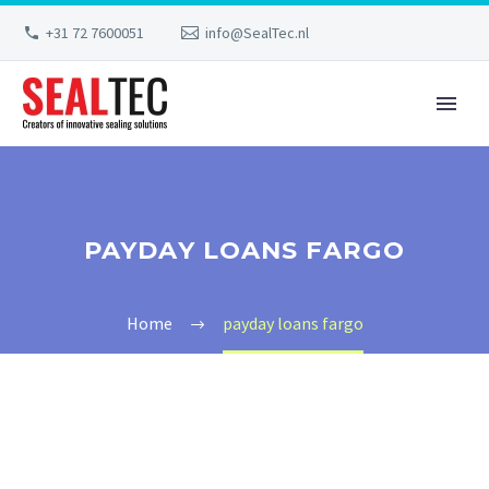
+31 72 7600051
info@SealTec.nl
PAYDAY LOANS FARGO
Home
payday loans fargo