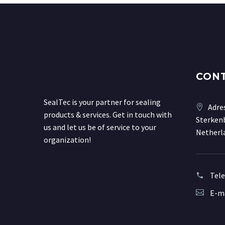
CON
SealTec is your partner for sealing
Adre
products & services. Get in touch with
Sterkenb
us and let us be of service to your
Netherl
organization!
Tel
E-ma