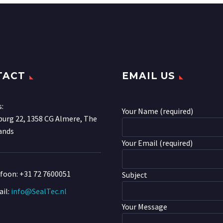
TACT
EMAIL US
s:
Your Name (required)
urg 22, 1358 CG Almere, The
ands
Your Email (required)
efoon:
+31 72 7600051
Subject
il:
info@SealTec.nl
Your Message