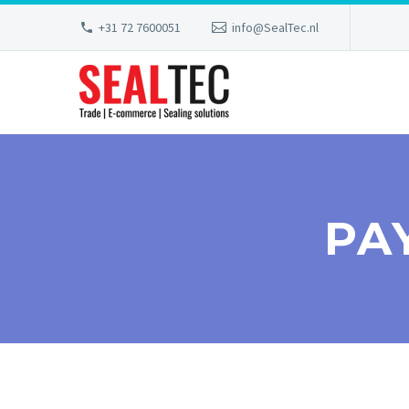
+31 72 7600051
info@SealTec.nl
PA