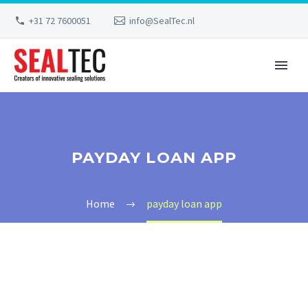
+31 72 7600051
info@SealTec.nl
PAYDAY LOAN APP
Home
payday loan app