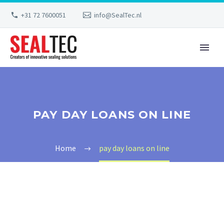
+31 72 7600051
info@SealTec.nl
PAY DAY LOANS ON LINE
Home
pay day loans on line