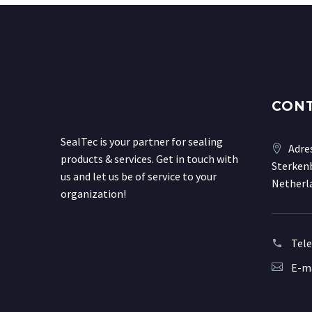
CON
SealTec is your partner for sealing
Adre
products & services. Get in touch with
Sterkenb
us and let us be of service to your
Netherl
organization!
Tel
E-ma