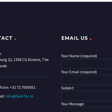
TACT
EMAIL US
s:
Your Name (required)
urg 22, 1358 CG Almere, The
ands
Your Email (required)
efoon:
+31 72 7600051
Subject
il:
info@SealTec.nl
Your Message