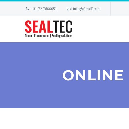
+31 72 7600051
info@SealTec.nl
ONLINE