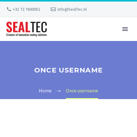
+31 72 7600051
info@SealTec.nl
ONCE USERNAME
Home
Once username