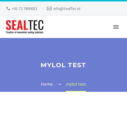
+31 72 7600051
info@SealTec.nl
MYLOL TEST
Home
mylol test