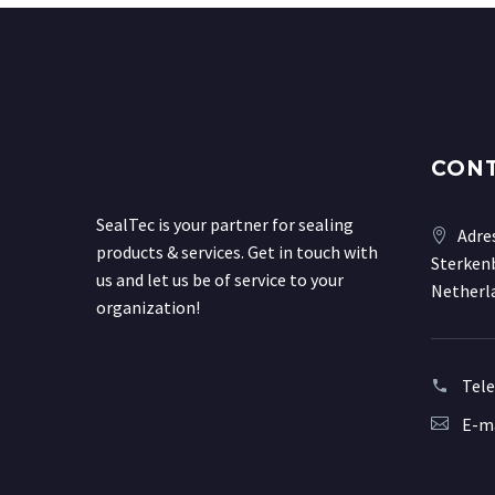
CON
SealTec is your partner for sealing
Adre
products & services. Get in touch with
Sterkenb
us and let us be of service to your
Netherl
organization!
Tel
E-ma