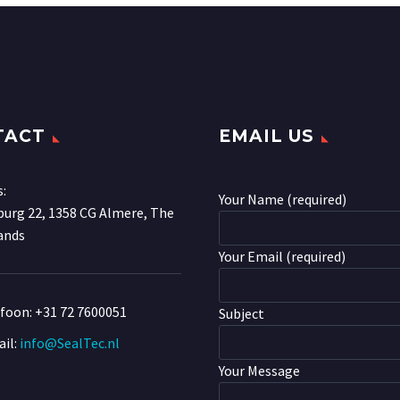
TACT
EMAIL US
s:
Your Name (required)
urg 22, 1358 CG Almere, The
ands
Your Email (required)
efoon:
+31 72 7600051
Subject
il:
info@SealTec.nl
Your Message