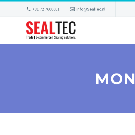
+31 72 7600051
info@SealTec.nl
MON