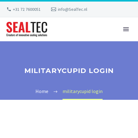
+31 72 7600051
info@SealTec.nl
MILITARYCUPID LOGIN
Home
militarycupid login