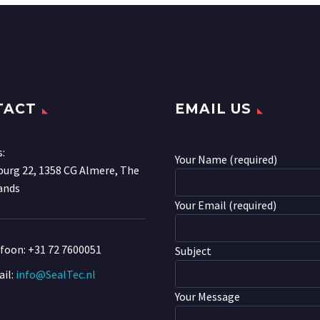
TACT
EMAIL US
s:
Your Name (required)
urg 22, 1358 CG Almere, The
ands
Your Email (required)
efoon:
+31 72 7600051
Subject
il:
info@SealTec.nl
Your Message