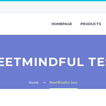
HOMEPAGE
PRODUCTS
EETMINDFUL TE
Home
MeetMindful test