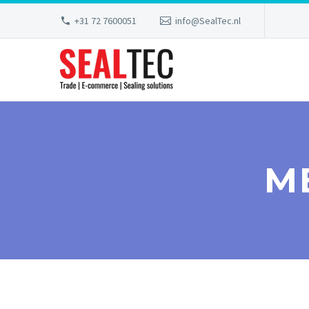
+31 72 7600051
info@SealTec.nl
M