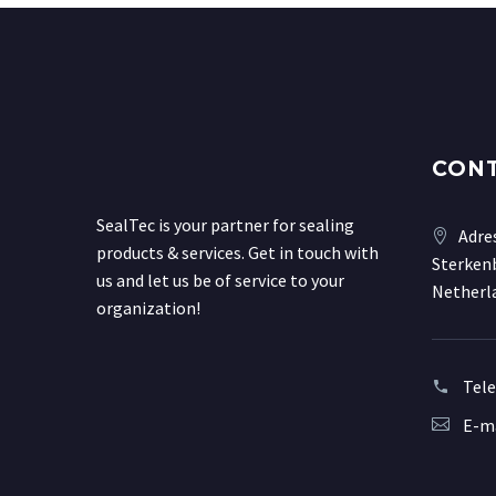
CON
SealTec is your partner for sealing
Adre
products & services. Get in touch with
Sterkenb
us and let us be of service to your
Netherl
organization!
Tel
E-ma