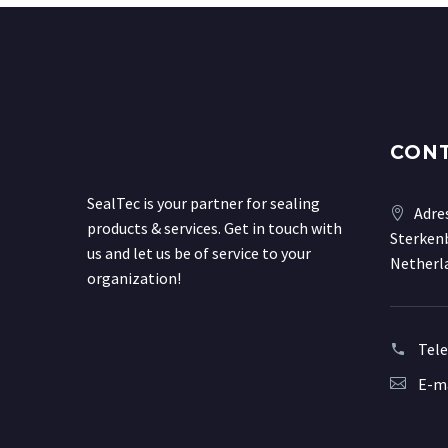
CON
SealTec is your partner for sealing
Adre
products & services. Get in touch with
Sterkenb
us and let us be of service to your
Netherl
organization!
Tel
E-ma