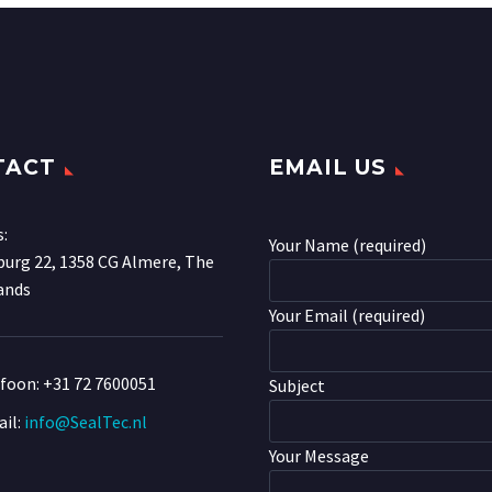
TACT
EMAIL US
s:
Your Name (required)
urg 22, 1358 CG Almere, The
ands
Your Email (required)
efoon:
+31 72 7600051
Subject
il:
info@SealTec.nl
Your Message