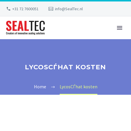
+31 72 7600051
info@SealTec.nl
LYCOSСЃHAT KOSTEN
Home
LycosСЃhat kosten