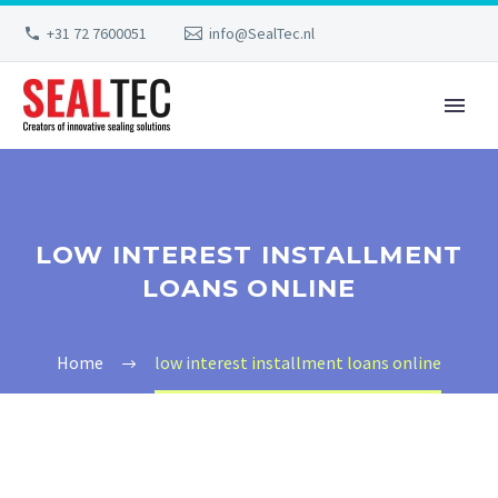
+31 72 7600051
info@SealTec.nl
LOW INTEREST INSTALLMENT
LOANS ONLINE
Home
low interest installment loans online