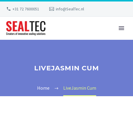
+31 72 7600051
info@SealTec.nl
LIVEJASMIN CUM
Home
LiveJasmin Cum