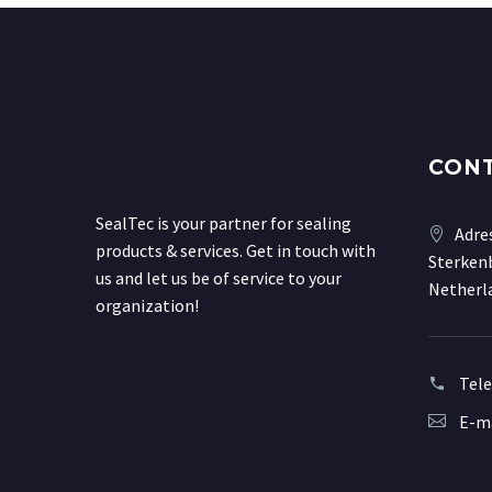
CON
SealTec is your partner for sealing
Adre
products & services. Get in touch with
Sterkenb
us and let us be of service to your
Netherl
organization!
Tel
E-ma