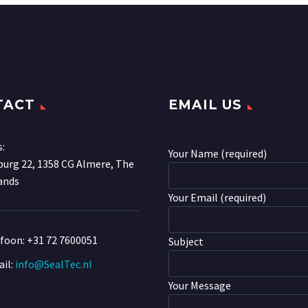
TACT
EMAIL US
s:
Your Name (required)
urg 22, 1358 CG Almere, The
ands
Your Email (required)
efoon:
+31 72 7600051
Subject
il:
info@SealTec.nl
Your Message