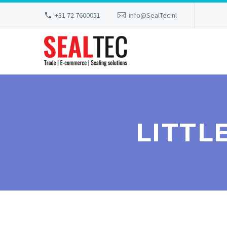
+31 72 7600051
info@SealTec.nl
LITTL