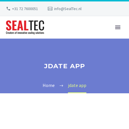
+31 72 7600051
info@SealTec.nl
JDATE APP
Home
jdate app