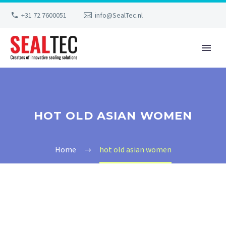
+31 72 7600051
info@SealTec.nl
HOT OLD ASIAN WOMEN
Home
hot old asian women