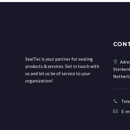
CON
SealTec is your partner for sealing
Adre
products & services. Get in touch with
Sterkenb
us and let us be of service to your
Netherl
organization!
Tel
E-ma