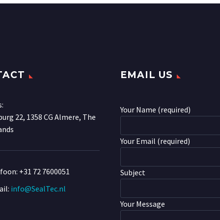
TACT
EMAIL US
s:
Your Name (required)
urg 22, 1358 CG Almere, The
ands
Your Email (required)
efoon:
+31 72 7600051
Subject
il:
info@SealTec.nl
Your Message