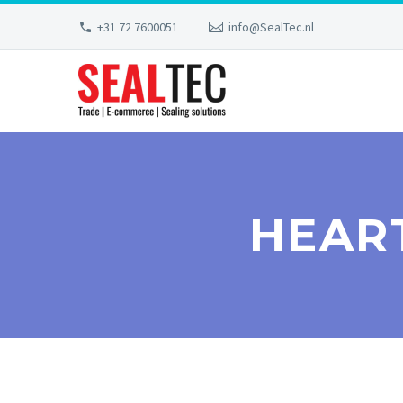
+31 72 7600051
info@SealTec.nl
HEAR