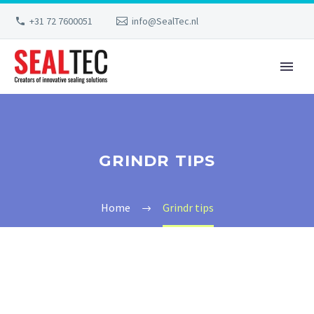
+31 72 7600051
info@SealTec.nl
GRINDR TIPS
Home
Grindr tips