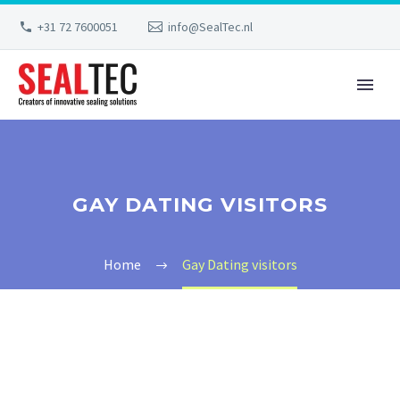
+31 72 7600051
info@SealTec.nl
GAY DATING VISITORS
Home
Gay Dating visitors