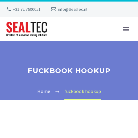
+31 72 7600051
info@SealTec.nl
FUCKBOOK HOOKUP
Home
fuckbook hookup