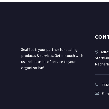
CON
SealTec is your partner for sealing
Adre
products & services. Get in touch with
Sterkenb
us and let us be of service to your
Netherl
organization!
Tel
E-ma