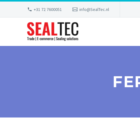
+31 72 7600051
info@SealTec.nl
FE