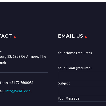
TACT
EMAIL US
s:
Your Name (required)
urg 22, 1358 CG Almere, The
ands
Your Email (required)
efoon:
+31 72 7600051
Subject
il:
info@SealTec.nl
Your Message