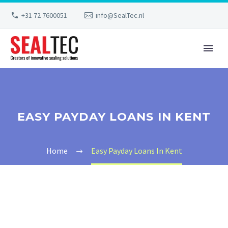
+31 72 7600051
info@SealTec.nl
EASY PAYDAY LOANS IN KENT
Home
Easy Payday Loans In Kent